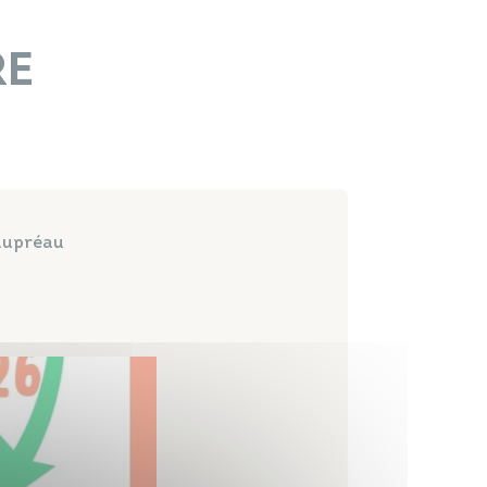
Papiers
Portail Famille
d'identité
RE
Infos travaux
Carte
interactive
eaupréau
Annuaires