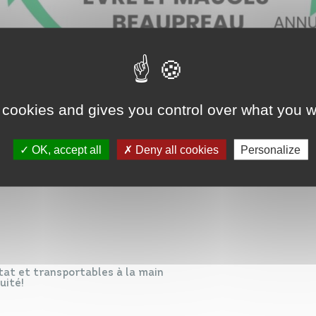
 cookies and gives you control over what you w
OK, accept all
Deny all cookies
Personalize
tat et transportables à la main
uité!