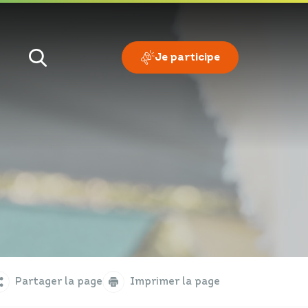
Je participe
Je veux
Je suis
Partager la page
Imprimer la page