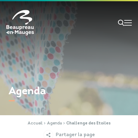
Cookies management panel
Je veux
Je suis
Agenda
RECHERCHE
Papiers d'identité
Portail Famille
Accueil
Agenda
Challenge des Etoiles
Partager la page