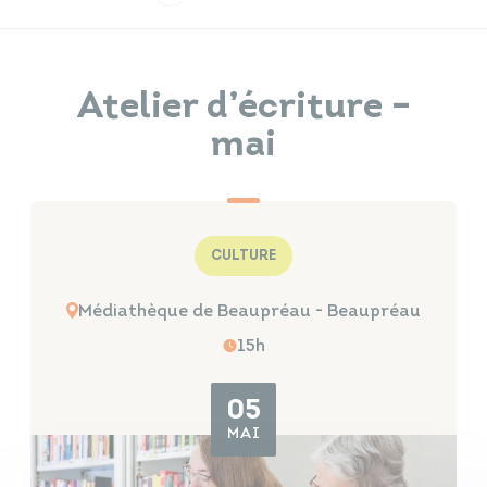
Infos travaux
Carte interactive
Atelier d’écriture –
mai
Annuaires
CULTURE
Médiathèque de Beaupréau - Beaupréau
15h
05
MAI