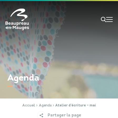
Cookies management panel
Je veux
Je suis
Agenda
RECHERCHE
Papiers d'identité
Portail Famille
Accueil
Agenda
Atelier d’écriture – mai
Partager la page