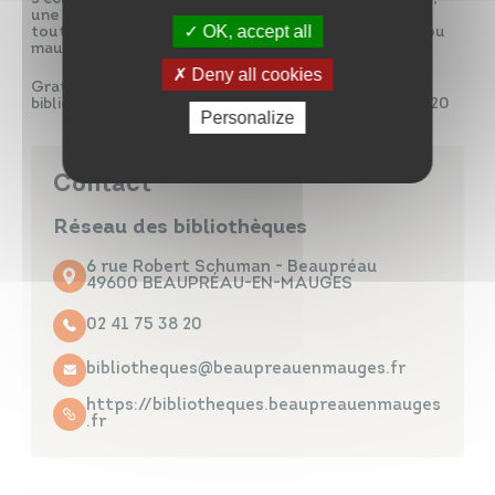
une fois, pour voir car il n’y a pas besoin de venir à
OK, accept all
toutes les séances. Et promis, il n’y a pas de bonne ou
mauvaise note à la fin !
Deny all cookies
Gratuit, sur réservation :
bibliotheques@beaupreauenmauges.fr / 02 41 75 38 20
Personalize
Contact
Réseau des bibliothèques
6 rue Robert Schuman - Beaupréau
49600 BEAUPRÉAU-EN-MAUGES
02 41 75 38 20
bibliotheques@beaupreauenmauges.fr
https://bibliotheques.beaupreauenmauges
.fr