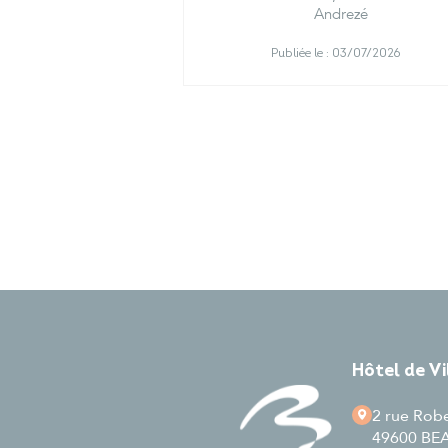
Andrezé
Publiée le :
03/07/2026
Hôtel de V
2 rue Rob
49600 B