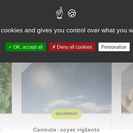
Risque incendie :
modification des horaires
du parc
Beaupréau
 cookies and gives you control over what you w
Publiée le :
07/08/2026
OK, accept all
Deny all cookies
Personalize
SÉCHERESSE
:
Canicule : soyez vigilants