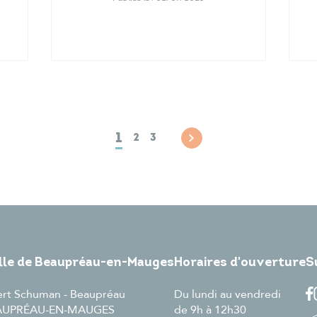
1
2
3
ille de Beaupréau-en-Mauges
Horaires d'ouverture
S
ert Schuman - Beaupréau
Du lundi au vendredi
EAUPRÉAU-EN-MAUGES
de 9h à 12h30