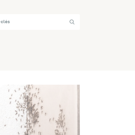
Papiers
Portail Famille
d'identité
Infos travaux
Carte
interactive
Annuaires