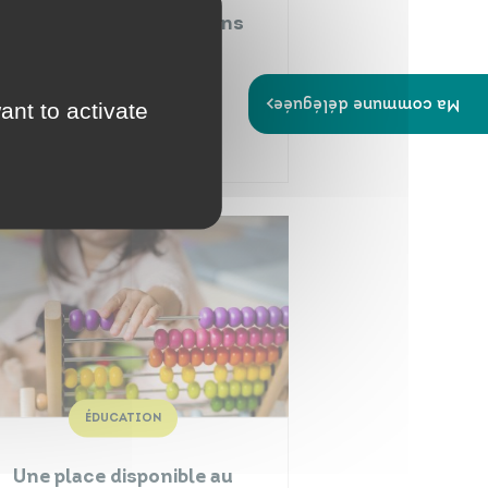
Eau potable : restrictions
des usages
Publiée le :
05/08/2026
Ma commune déléguée
ant to activate
ÉDUCATION
Une place disponible au